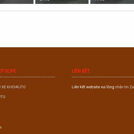
· Lượt xem: 0
633.3 KB · Lượt xem: 0
651.2 KB · Lượt xem: 0
OTOLIFE
LIÊN KẾT
 XE KHOIAUTO
Liên kết website vui lòng
nhắn tin Za
UTO
m