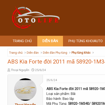
TRANG CHỦ
DIỄN ĐÀN
PHỤ TÙNG KHOIAUTO
Trang chủ
Diễn đàn
Diễn đàn Phụ tùng
Phụ tùng khác
ABS Kia Forte đời 2011 mã 58920-1M
T
S
Thoại Nguyễn
25/6/24
h
t
r
a
25/6/24
e
r
a
t
ABS Kia Forte đời 2011 mã 58920-1
d
d
Loại sản phẩm: Bãi
s
a
Bảo hành: Bao lắp
t
t
Mã Phụ Tùng:
58920-1M340/ 589201
a
e
Thoại Nguyễn