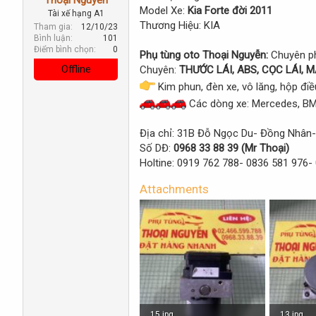
r
Model Xe:
Kia Forte đời 2011
Tài xế hạng A1
t
Thương Hiệu: KIA
Tham gia
12/10/23
e
Bình luận
101
r
Điểm bình chọn
0
Phụ tùng oto Thoại Nguyễn:
Chuyên ph
Offline
Chuyên:
THƯỚC LÁI, ABS, CỌC LÁI, M
Kim phun, đèn xe, vô lăng, hộp điều 
Các dòng xe: Mercedes, BMW,
Địa chỉ: 31B Đỗ Ngọc Du- Đồng Nhân- 
Số DĐ:
0968 33 88 39 (Mr Thoại)
Holtine: 0919 762 788- 0836 581 976-
Attachments
15.jpg
13.jpg