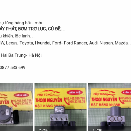
ụ tùng hàng bãi - mới.
ÁY PHÁT, BƠM TRỢ LỰC, CỦ ĐỀ, ...
khiển, lốc lạnh, ...
 Lexus, Toyota, Hyundai, Ford- Ford Ranger, Audi, Nissan, Mazda, ..
Hai Bà Trưng- Hà Nội.
 0877 533 699
2.PNG
1.PNG