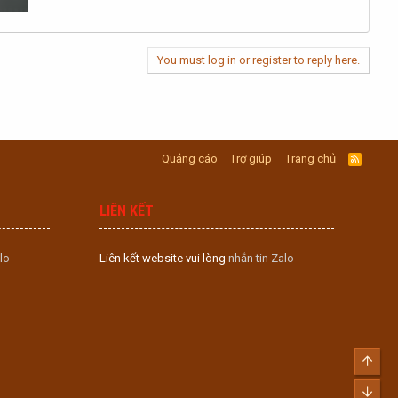
You must log in or register to reply here.
Quảng cáo
Trợ giúp
Trang chủ
R
S
S
LIÊN KẾT
lo
Liên kết website vui lòng
nhắn tin Zalo
Top
Bott