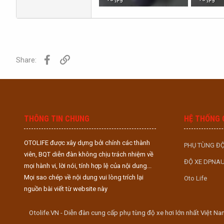
972.6 KB · Lượt xem: 0
951.5 KB 
Facebook
Link
Share:
THÔNG TIN CHUNG
HỆ THỐNG 
OTOLIFE được xây dựng bởi chính các thành
PHỤ TÙNG ĐỘ
viên, BQT diễn đàn không chịu trách nhiệm về
ĐỘ XE DPNA
mọi hành vi, lời nói, tính hợp lệ của nội dung...
Mọi sao chép về nội dung vui lòng trích lại
Oto Life
nguồn bài viết từ website này
Otolife.VN - Diễn đàn cung cấp phụ tùng độ xe hơi lớn nhất Việt Na