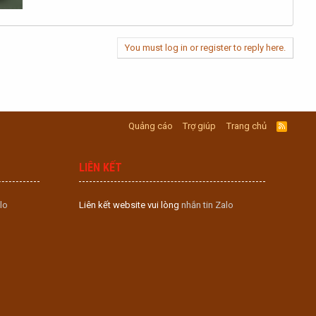
You must log in or register to reply here.
Quảng cáo
Trợ giúp
Trang chủ
R
S
S
LIÊN KẾT
lo
Liên kết website vui lòng
nhắn tin Zalo