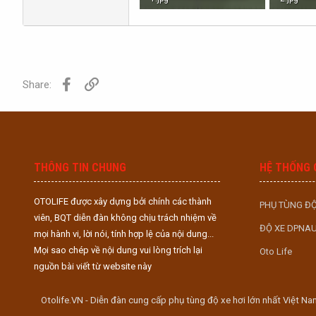
936.8 KB · Lượt xem: 0
1,012.1 K
Facebook
Link
Share:
THÔNG TIN CHUNG
HỆ THỐNG 
OTOLIFE được xây dựng bởi chính các thành
PHỤ TÙNG ĐỘ
viên, BQT diễn đàn không chịu trách nhiệm về
ĐỘ XE DPNA
mọi hành vi, lời nói, tính hợp lệ của nội dung...
Mọi sao chép về nội dung vui lòng trích lại
Oto Life
nguồn bài viết từ website này
Otolife.VN - Diễn đàn cung cấp phụ tùng độ xe hơi lớn nhất Việt Na