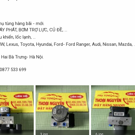
ụ tùng hàng bãi - mới.
ÁY PHÁT, BƠM TRỢ LỰC, CỦ ĐỀ, ...
khiển, lốc lạnh, ...
 Lexus, Toyota, Hyundai, Ford- Ford Ranger, Audi, Nissan, Mazda, ..
Hai Bà Trưng- Hà Nội.
 0877 533 699
3.jpg
6.jpg