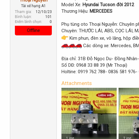
r
Model Xe:
Hyundai Tucson đời 2012
Tài xế hạng A1
t
Thương Hiệu:
MERCEDES
Tham gia
12/10/23
e
Bình luận
101
r
Điểm bình chọn
0
Phụ tùng oto Thoại Nguyễn: Chuyên ph
Offline
Chuyên: THƯỚC LÁI, ABS, CỌC LÁI, M
Kim phun, đèn xe, vô lăng, hộp điều 
Các dòng xe: Mercedes, BMW,
Địa chỉ: 31B Đỗ Ngọc Du- Đồng Nhân- 
Số DĐ: 0968 33 88 39 (Mr Thoại)
Holtine: 0919 762 788- 0836 581 976-
Attachments
1.jpg
2.jpg