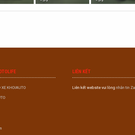
B · Lượt xem: 0
979.1 KB · Lượt xem: 0
971.8 KB · Lượt xem: 0
OTOLIFE
LIÊN KẾT
 XE KHOIAUTO
Liên kết website vui lòng
nhắn tin Za
UTO
m