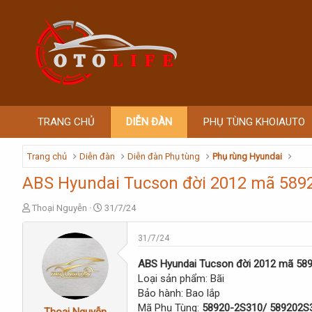
TRANG CHỦ
DIỄN ĐÀN
PHỤ TÙNG KHOIAUTO
Trang chủ
Diễn đàn
Diễn đàn Phụ tùng
Phụ rùng Hyundai
ABS Hyundai Tucson đời 2012 mã 589
T
S
Thoại Nguyễn
31/7/24
h
t
r
a
31/7/24
e
r
a
t
ABS Hyundai Tucson đời 2012 mã 58
d
d
Loại sản phẩm: Bãi
s
a
Bảo hành: Bao lắp
t
t
Mã Phụ Tùng:
58920-2S310/ 589202S3
a
e
Thoại Nguyễn